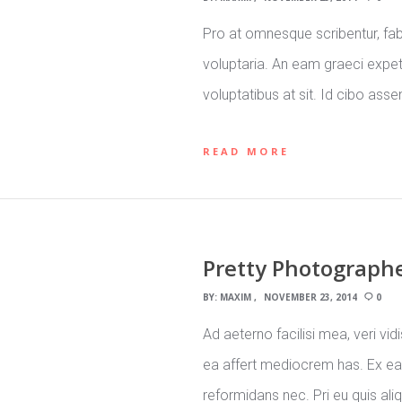
Pro at omnesque scribentur, fab
voluptaria. An eam graeci expete
voluptatibus at sit. Id cibo asse
READ MORE
Pretty Photograph
BY:
MAXIM
NOVEMBER 23, 2014
0
Ad aeterno facilisi mea, veri vi
ea affert mediocrem has. Ex eam
reformidans nec. Pri eu quis al