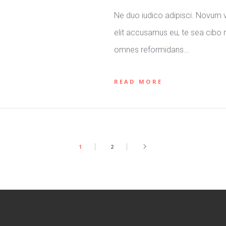
Ne duo iudico adipisci. Novum v
elit accusamus eu, te sea cibo
omnes reformidans…
READ MORE
1
2