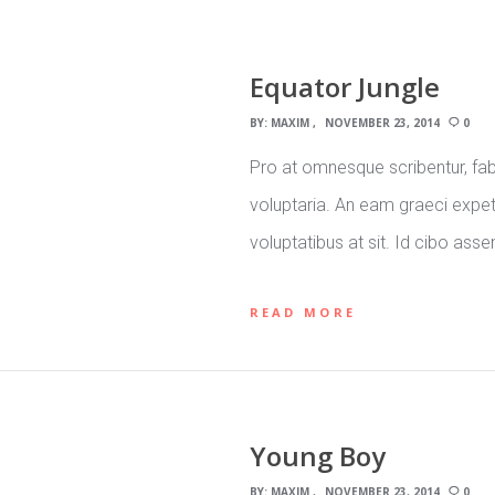
Equator Jungle
BY:
MAXIM
NOVEMBER 23, 2014
0
Pro at omnesque scribentur, fab
voluptaria. An eam graeci expete
voluptatibus at sit. Id cibo asse
READ MORE
Young Boy
BY:
MAXIM
NOVEMBER 23, 2014
0