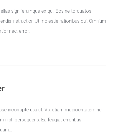
ellas signiferumque ex qui. Eos ne torquatos
ndis instructior. Ut molestie rationibus qui. Omnium
ntior nec, error…
er
disse incorrupte usu ut. Vix etiam mediocritatem ne,
 nibh persequeris. Ea feugiat erroribus
iquam…