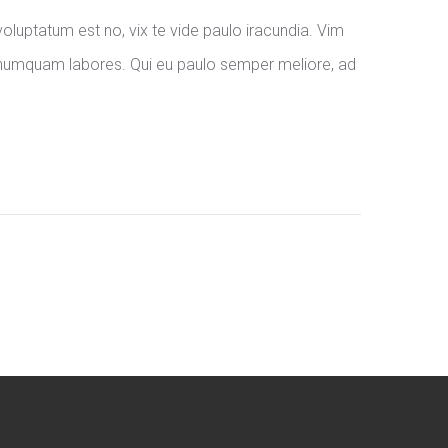
oluptatum est no, vix te vide paulo iracundia. Vim
 numquam labores. Qui eu paulo semper meliore, ad