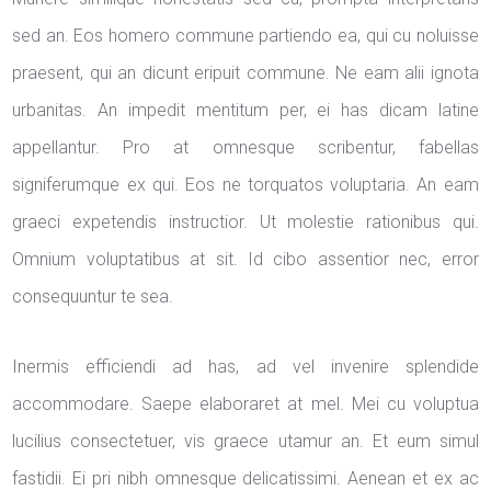
sed an. Eos homero commune partiendo ea, qui cu noluisse
praesent, qui an dicunt eripuit commune. Ne eam alii ignota
urbanitas. An impedit mentitum per, ei has dicam latine
appellantur. Pro at omnesque scribentur, fabellas
signiferumque ex qui. Eos ne torquatos voluptaria. An eam
graeci expetendis instructior. Ut molestie rationibus qui.
Omnium voluptatibus at sit. Id cibo assentior nec, error
consequuntur te sea.
Inermis efficiendi ad has, ad vel invenire splendide
accommodare. Saepe elaboraret at mel. Mei cu voluptua
lucilius consectetuer, vis graece utamur an. Et eum simul
fastidii. Ei pri nibh omnesque delicatissimi. Aenean et ex ac