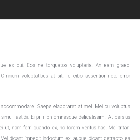
mque ex qui. Eos ne torquatos voluptaria. An eam graeci
. Omnium voluptatibus at sit. Id cibo assentior nec, error
ide accommodare. Saepe elaboraret at mel. Mei cu voluptua
simul fastidii. Ei pri nibh omnesque delicatissimi. At persius
 ut, nam ferri quando ex, no lorem veritus has. Mei tritani
. Vel dicant impedit indoctum ex, augue dicant detracto ea