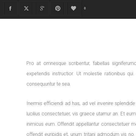
0
Pro at omnesque scribentur, fabellas signiferu
expetendis instructior. Ut molestie rationibus qui
consequuntur te sea.
Inermis efficiendi ad has, ad vel invenire splend
lucilius consectetuer, vis graece utamur an. Et eum 
inimicus eum. Offendit appellantur consectetuer mei
offendit euripidis et, unum tritani admodum vis no