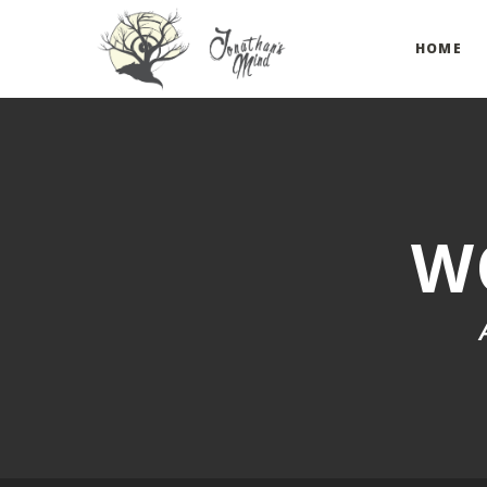
HOME
W