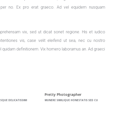
lae per no. Ex pro erat graeco. Ad vel equidem nusquam
rehensam vix, sed ut dicat sonet regione. His et iudico
tentiones vis, case velit eleifend ut sea, nec cu nostro
l quidam definitionem. Vix homero laboramus an. Ad graeci
Pretty Photographer
ESQUE DELICATISSIMI
MUNERE SIMILIQUE HONESTATIS SED CU