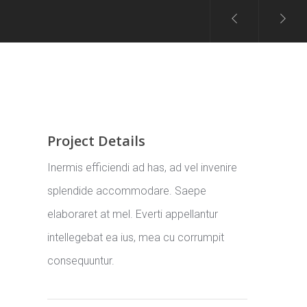
Project Details
Inermis efficiendi ad has, ad vel invenire
splendide accommodare. Saepe
elaboraret at mel. Everti appellantur
intellegebat ea ius, mea cu corrumpit
consequuntur.