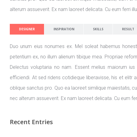
alterum assueverit. Ex nam laoreet delicata. Cu eum ferri illu
DESIGNER
INSPIRATION
SKILLS
RESULT
Duo unum eius nonumes ex. Mel soleat habemus honestati
petentium ex, no illum alienum tibique mea. Propriae refor
Delectus voluptaria no nam. Essent melius maiorum ius 
efficiendi. At sed ridens cotidieque liberavisse, his et eli
oblique sanctus pro. Quo ea laoreet similique maiestatis, cum
nec alterum assueverit. Ex nam laoreet delicata. Cu eum ferri
Recent Entries