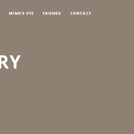
G
MIND’S EYE
FRIENDS
CONTACT
RY