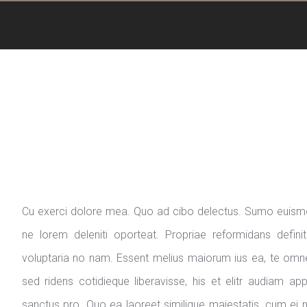
Cu exerci dolore mea. Quo ad cibo delectus. Sumo euismod
ne lorem deleniti oporteat. Propriae reformidans defini
voluptaria no nam. Essent melius maiorum ius ea, te omnes
sed ridens cotidieque liberavisse, his et elitr audiam a
sanctus pro. Quo ea laoreet similique maiestatis, cum ei m