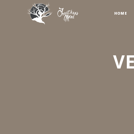
HOME
V