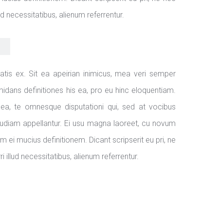
d necessitatibus, alienum referrentur.
s ex. Sit ea apeirian inimicus, mea veri semper
midans definitiones his ea, pro eu hinc eloquentiam.
ea, te omnesque disputationi qui, sed at vocibus
tr audiam appellantur. Ei usu magna laoreet, cu novum
 ei mucius definitionem. Dicant scripserit eu pri, ne
 illud necessitatibus, alienum referrentur.