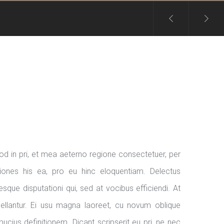
 in pri, et mea aeterno regione consectetuer, per
tiones his ea, pro eu hinc eloquentiam. Delectus
que disputationi qui, sed at vocibus efficiendi. At
ppellantur. Ei usu magna laoreet, cu novum oblique
ucius definitionem. Dicant scripserit eu pri, ne nec