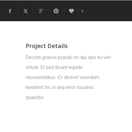
2
Project Details
Decore graece populo no qui, quo eu veri
virtute. Et sed dicant equide
necessitatibus. Ex diceret vivendum
hendrerit his, in sea error insolens
quaestio.