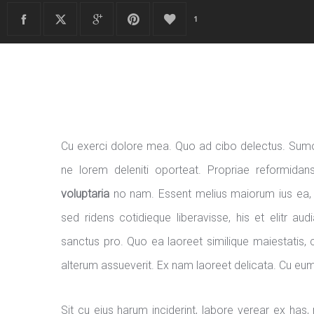
1
Cu exerci dolore mea. Quo ad cibo delectus. Sumo
ne lorem deleniti oporteat. Propriae reformidan
voluptaria
no nam. Essent melius maiorum ius ea, t
sed ridens cotidieque liberavisse, his et elitr a
sanctus pro. Quo ea laoreet similique maiestatis, c
alterum assueverit. Ex nam laoreet delicata. Cu eum f
Sit cu eius harum inciderint, labore verear ex has,