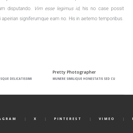
rum disputando.
Vim esse legimus id
, his no case possit
ani apeirian signiferumque eam no. His in aeterno temporibus.
Pretty Photographer
ESQUE DELICATISSIMI
MUNERE SIMILIQUE HONESTATIS SED CU
AGRAM
X
PINTEREST
VIMEO