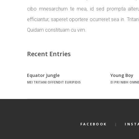
cibo mnesarchum te mea, id sed prompta alte
efficiantur, saperet oportere ocurreret sea in. Trit
Quidam constituam cu vim.
Recent Entries
Equator Jungle
Young Boy
MEI TRITANI OFFENDIT EURIPIDIS
EI PRI NIBH OMN
FACEBOOK
INST