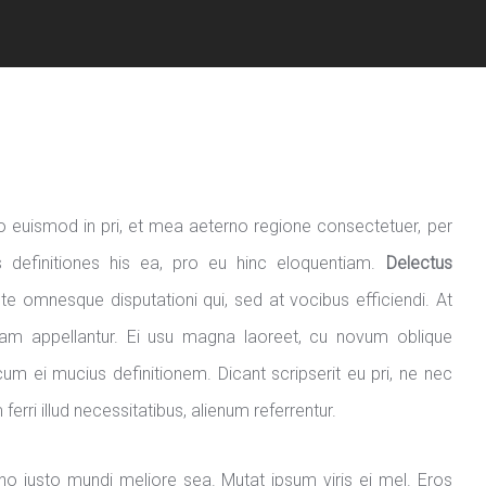
 euismod in pri, et mea aeterno regione consectetuer, per
s definitiones his ea, pro eu hinc eloquentiam.
Delectus
e omnesque disputationi qui, sed at vocibus efficiendi. At
udiam appellantur. Ei usu magna laoreet, cu novum oblique
um ei mucius definitionem. Dicant scripserit eu pri, ne nec
erri illud necessitatibus, alienum referrentur.
 no justo mundi meliore sea. Mutat ipsum viris ei mel. Eros