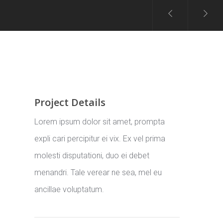
Project Details
Lorem ipsum dolor sit amet, prompta
expli cari percipitur ei vix. Ex vel prima
molesti disputationi, duo ei debet
menandri. Tale verear ne sea, mel eu
ancillae voluptatum.