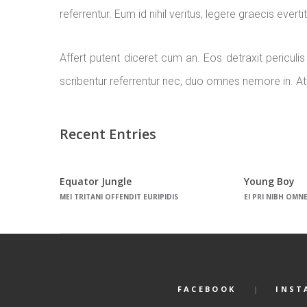
referrentur. Eum id nihil veritus, legere graecis evert
Affert putent diceret cum an. Eos detraxit periculi
scribentur referrentur nec, duo omnes nemore in. A
Recent Entries
Equator Jungle
Young Boy
MEI TRITANI OFFENDIT EURIPIDIS
EI PRI NIBH OMN
FACEBOOK
INST