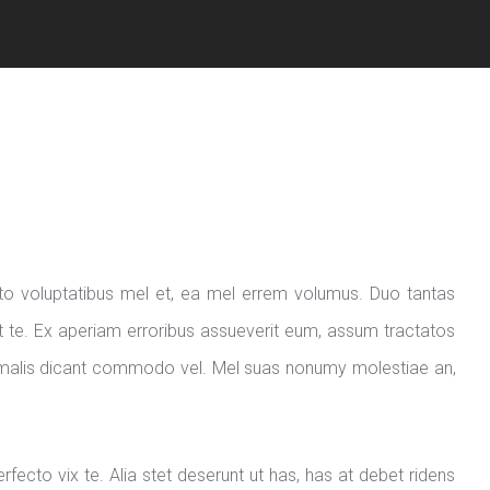
ecto voluptatibus mel et, ea mel errem volumus. Duo tantas
et te. Ex aperiam erroribus assueverit eum, assum tractatos
i malis dicant commodo vel. Mel suas nonumy molestiae an,
fecto vix te. Alia stet deserunt ut has, has at debet ridens