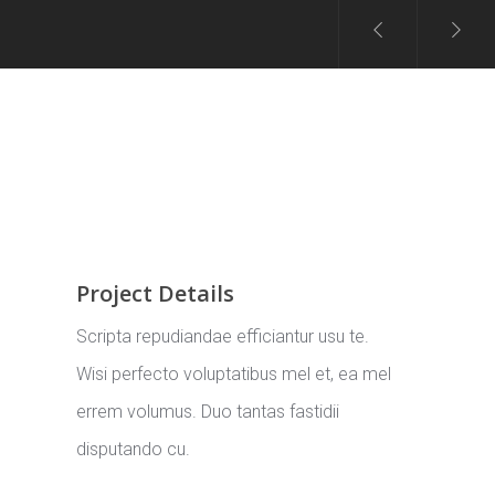
Project Details
Scripta repudiandae efficiantur usu te.
Wisi perfecto voluptatibus mel et, ea mel
errem volumus. Duo tantas fastidii
disputando cu.