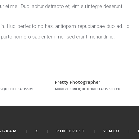
itur ei mel. Duo labitur detracto et, vim eu integre deserunt.
s in. Illud perfecto no has, antiopam repudiandae duo ad. Id
t purto homero sapientem mei, sed erant menandri id.
Pretty Photographer
ESQUE DELICATISSIMI
MUNERE SIMILIQUE HONESTATIS SED CU
AGRAM
X
PINTEREST
VIMEO