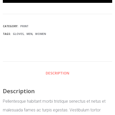
PRINT
2
CATEGORY:
PRINT
QUANTITY
TAGS:
GLOVES
,
MEN
,
WOMEN
DESCRIPTION
Description
Pellentesque habitant morbi tristique senectus et netus et
malesuada fames ac turpis egestas. Vestibulum tortor