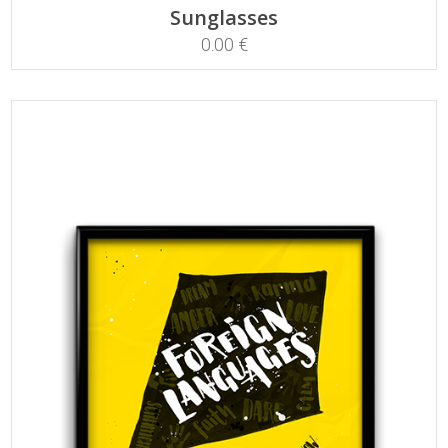
ADD TO CART
Sunglasses
0.00
€